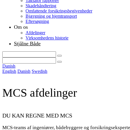
Taksator rapporter
Skadehåndtering
Omfattende forsikringsbegivenheder
Bjærgning og hjemtransport
Eftersøgning
Om os
Afdelinger
Virksomhedens historie
Stjålne Både
Danish
English
Danish
Swedish
MCS afdelinger
DU KAN REGNE MED MCS
MCS-teams af ingeniører, bådebyggere og forsikringseksperter g