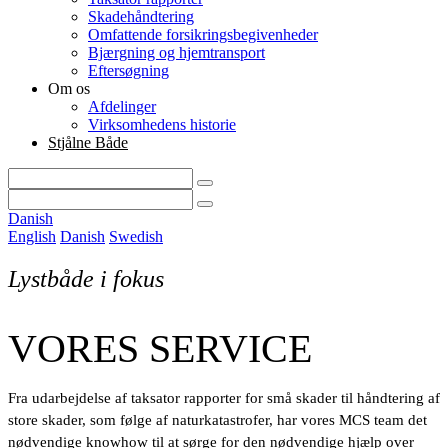
Skadehåndtering
Omfattende forsikringsbegivenheder
Bjærgning og hjemtransport
Eftersøgning
Om os
Afdelinger
Virksomhedens historie
Stjålne Både
Danish
English
Danish
Swedish
Lystbåde i fokus
VORES SERVICE
Fra udarbejdelse af taksator rapporter for små skader til håndtering af
store skader, som følge af naturkatastrofer, har vores MCS team det
nødvendige knowhow til at sørge for den nødvendige hjælp over