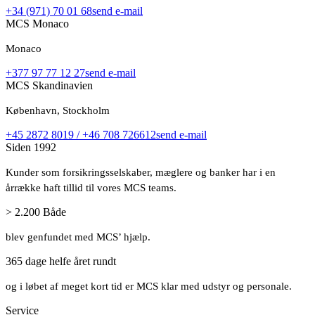
+34 (971) 70 01 68
send e-mail
MCS Monaco
Monaco
+377 97 77 12 27
send e-mail
MCS Skandinavien
København, Stockholm
+45 2872 8019 / +46 708 726612
send e-mail
Siden 1992
Kunder som forsikringsselskaber, mæglere og banker har i en
årrække haft tillid til vores MCS teams.
> 2.200 Både
blev genfundet med MCS’ hjælp.
365 dage helfe året rundt
og i løbet af meget kort tid er MCS klar med udstyr og personale.
Service