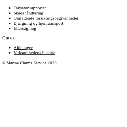
Taksator rapporter
Skadehåndtering
Omfattende forsikringsbegivenheder
Bjærgning og hjemtransport
Eftersøgning
Om os
Afdelinger
Virksomhedens historie
© Marine Claims Service 2026