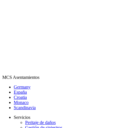
MCS Asentamientos
Germany
España
Croatia
Monaco
Scandinavia
Servicios
Peritaje de daños
Gestión de siniestros