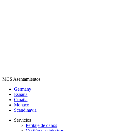
MCS Asentamientos
Germany
España
Croatia
Monaco
Scandinavia
Servicios
Peritaje de daños
Gestión de siniestros