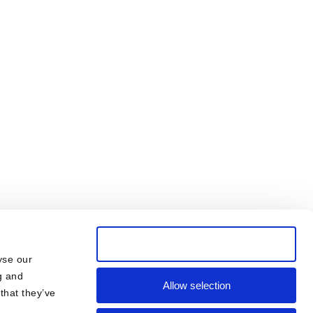
Allow all cookies
yse our
g and
Allow selection
that they’ve